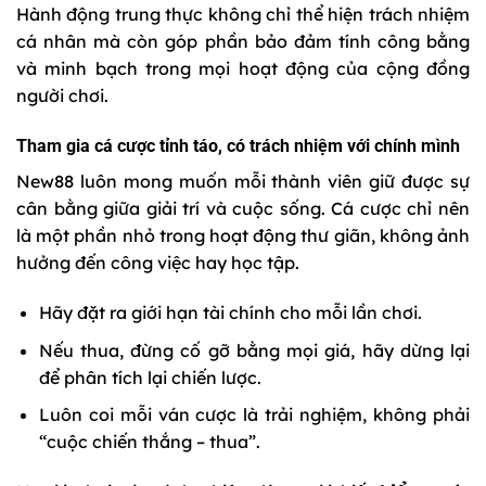
Hành động trung thực không chỉ thể hiện trách nhiệm
cá nhân mà còn góp phần bảo đảm tính công bằng
và minh bạch trong mọi hoạt động của cộng đồng
người chơi.
Tham gia cá cược tỉnh táo, có trách nhiệm với chính mình
New88 luôn mong muốn mỗi thành viên giữ được sự
cân bằng giữa giải trí và cuộc sống. Cá cược chỉ nên
là một phần nhỏ trong hoạt động thư giãn, không ảnh
hưởng đến công việc hay học tập.
Hãy đặt ra giới hạn tài chính cho mỗi lần chơi.
Nếu thua, đừng cố gỡ bằng mọi giá, hãy dừng lại
để phân tích lại chiến lược.
Luôn coi mỗi ván cược là trải nghiệm, không phải
“cuộc chiến thắng – thua”.