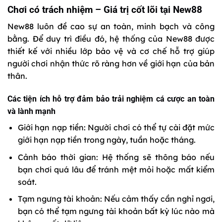
Chơi có trách nhiệm – Giá trị cốt lõi tại New88
New88 luôn đề cao sự an toàn, minh bạch và công
bằng. Để duy trì điều đó, hệ thống của New88 được
thiết kế với nhiều lớp bảo vệ và cơ chế hỗ trợ giúp
người chơi nhận thức rõ ràng hơn về giới hạn của bản
thân.
Các tiện ích hỗ trợ đảm bảo trải nghiệm cá cược an toàn
và lành mạnh
Giới hạn nạp tiền: Người chơi có thể tự cài đặt mức
giới hạn nạp tiền trong ngày, tuần hoặc tháng.
Cảnh báo thời gian: Hệ thống sẽ thông báo nếu
bạn chơi quá lâu để tránh mệt mỏi hoặc mất kiểm
soát.
Tạm ngưng tài khoản: Nếu cảm thấy cần nghỉ ngơi,
bạn có thể tạm ngưng tài khoản bất kỳ lúc nào mà