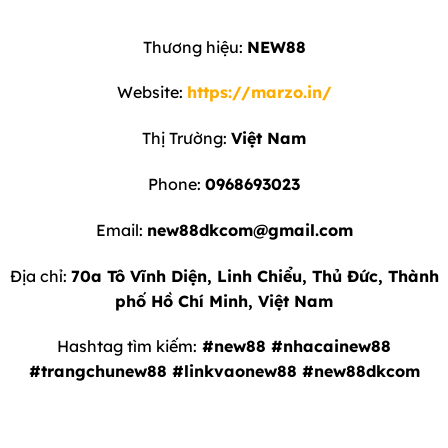
Thương hiệu:
NEW88
Website:
https://marzo.in/
Thị Trường:
Việt Nam
Phone:
0968693023
Email:
new88dkcom@gmail.com
Địa chỉ:
70a Tô Vĩnh Diện, Linh Chiểu, Thủ Đức, Thành
phố Hồ Chí Minh, Việt Nam
Hashtag tìm kiếm:
#new88 #nhacainew88
#trangchunew88 #linkvaonew88 #new88dkcom