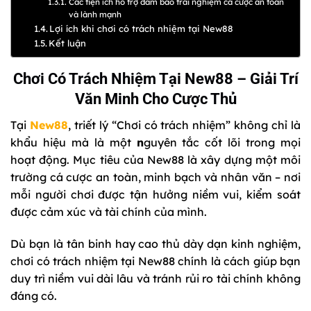
Các tiện ích hỗ trợ đảm bảo trải nghiệm cá cược an toàn
và lành mạnh
Lợi ích khi chơi có trách nhiệm tại New88
Kết luận
Chơi Có Trách Nhiệm Tại New88 – Giải Trí
Văn Minh Cho Cược Thủ
Tại
New88
, triết lý “Chơi có trách nhiệm” không chỉ là
khẩu hiệu mà là một
n
guyên tắc cốt lõi trong mọi
hoạt động. Mục tiêu của New88 là xây dựng một môi
trường cá cược an toàn, minh bạch và nhân văn – nơi
mỗi người chơi được tận hưởng niềm vui, kiểm soát
được cảm xúc và tài chính của mình.
Dù bạn là tân binh hay cao thủ dày dạn kinh nghiệm,
chơi có trách nhiệm tại New88
chính là cách giúp bạn
duy trì niềm vui dài lâu và tránh rủi ro tài chính không
đáng có.