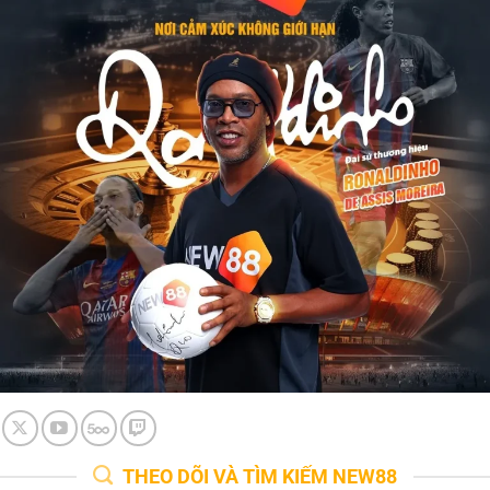
THEO DÕI VÀ TÌM KIẾM NEW88