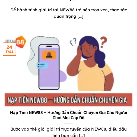
Để hành trình giải trí tại NEW88 trở nên trọn vẹn, thao tác
quan trọng [...]
24
Th11
Nạp Tiền NEW88 – Hướng Dẫn Chuẩn Chuyên Gia Cho Người
Chơi Mọi Cấp Độ
Bước vào thế giới giải trí trực tuyến của NEW88, điều đầu
tiên bạn cần [...]