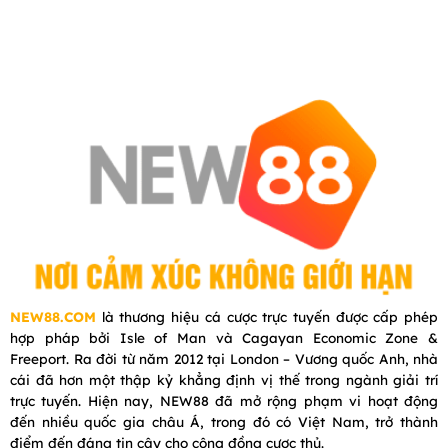
Cánh
Lược
–
Cửa
Lập
Cẩm
Tiềm
Dàn
Nang
Thức
Số
Đọc
Với
Thông
Kèo,
Thông
Minh
Dự
Điệp
Đoán
Tâm
Và
Linh
Tối
Ưu
Tỷ
Lệ
Thắng
NEW88.COM
là thương hiệu cá cược trực tuyến được cấp phép
hợp pháp bởi Isle of Man và Cagayan Economic Zone &
Freeport. Ra đời từ năm 2012 tại London – Vương quốc Anh, nhà
cái đã hơn một thập kỷ khẳng định vị thế trong ngành giải trí
trực tuyến. Hiện nay, NEW88 đã mở rộng phạm vi hoạt động
đến nhiều quốc gia châu Á, trong đó có Việt Nam, trở thành
điểm đến đáng tin cậy cho cộng đồng cược thủ.