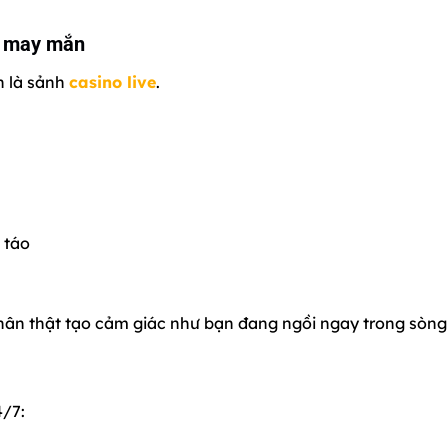
à may mắn
h là sảnh
casino live
.
 táo
hân thật tạo cảm giác như bạn đang ngồi ngay trong sòng 
4/7: