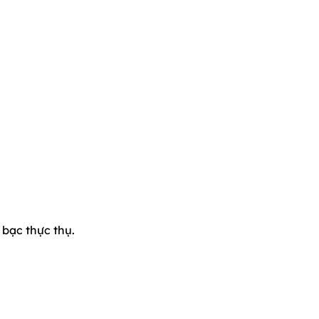
bạc thực thụ.