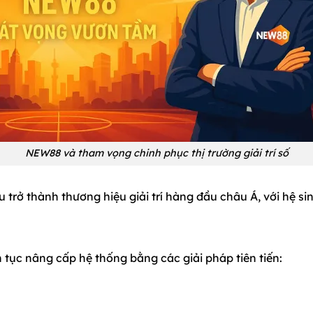
NEW88 và tham vọng chinh phục thị trường giải trí số
 trở thành thương hiệu giải trí hàng đầu châu Á, với hệ si
 tục nâng cấp hệ thống bằng các giải pháp tiên tiến: