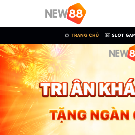
Bỏ
qua
nội
dung
TRANG CHỦ
SLOT GA