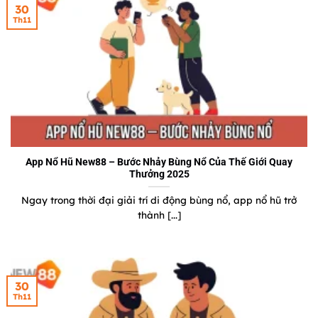
30
Th11
App Nổ Hũ New88 – Bước Nhảy Bùng Nổ Của Thế Giới Quay
Thưởng 2025
Ngay trong thời đại giải trí di động bùng nổ, app nổ hũ trở
thành [...]
30
Th11