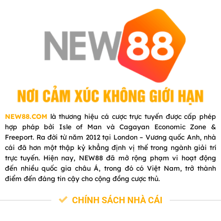
Kèo,
Thông
Minh
Dự
Điệp
Đoán
Tâm
Và
Linh
Tối
Ưu
Tỷ
Lệ
Thắng
NEW88.COM
là thương hiệu cá cược trực tuyến được cấp phép
hợp pháp bởi Isle of Man và Cagayan Economic Zone &
Freeport. Ra đời từ năm 2012 tại London – Vương quốc Anh, nhà
cái đã hơn một thập kỷ khẳng định vị thế trong ngành giải trí
trực tuyến. Hiện nay, NEW88 đã mở rộng phạm vi hoạt động
đến nhiều quốc gia châu Á, trong đó có Việt Nam, trở thành
điểm đến đáng tin cậy cho cộng đồng cược thủ.
CHÍNH SÁCH NHÀ CÁI