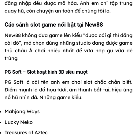
đăng nhập đều được mã hóa. Anh em chỉ tập trung
quay hũ, còn chuyện an toàn để chúng tôi lo.
Các sảnh slot game nổi bật tại New88
New88 không đưa game lên kiểu “được cái gì thì đăng
cái đó”, mà chọn đúng những studio đang được game
thủ châu Á chơi nhiều nhất để vừa hợp gu vừa dễ
trúng.
PG Soft – Slot hoạt hình 3D siêu mượt
PG Soft là cái tên anh em chơi slot chắc chắn biết.
Điểm mạnh là đồ họa tươi, âm thanh bắt tai, hiệu ứng
nổ hũ nhìn đã. Những game kiểu:
Mahjong Ways
Lucky Neko
Treasures of Aztec