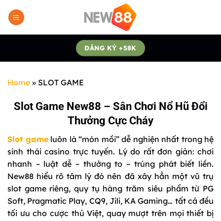
Bỏ
qua
nội
dung
ĐĂNG KÝ +58K
Home
»
SLOT GAME
Slot Game New88 – Sân Chơi Nổ Hũ Đổi
Thưởng Cực Cháy
Slot game
luôn là “món mồi” dễ nghiện nhất trong hệ
sinh thái casino trực tuyến. Lý do rất đơn giản: chơi
nhanh – luật dễ – thưởng to – trúng phát biết liền.
New88 hiểu rõ tâm lý đó nên đã xây hẳn một vũ trụ
slot game riêng, quy tụ hàng trăm siêu phẩm từ PG
Soft, Pragmatic Play, CQ9, Jili, KA Gaming… tất cả đều
tối ưu cho cược thủ Việt, quay mượt trên mọi thiết bị