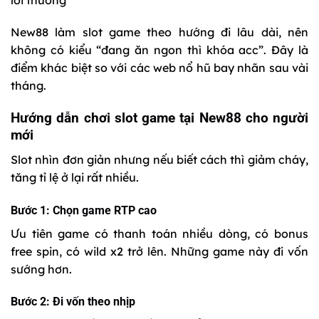
New88 làm slot game theo hướng đi lâu dài, nên
không có kiểu “đang ăn ngon thì khóa acc”. Đây là
điểm khác biệt so với các web nổ hũ bay nhãn sau vài
tháng.
Hướng dẫn chơi slot game tại New88 cho người
mới
Slot nhìn đơn giản nhưng nếu biết cách thì giảm cháy,
tăng tỉ lệ ở lại rất nhiều.
Bước 1: Chọn game RTP cao
Ưu tiên game có thanh toán nhiều dòng, có bonus
free spin, có wild x2 trở lên. Những game này đi vốn
sướng hơn.
Bước 2: Đi vốn theo nhịp