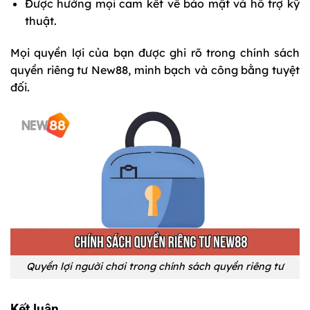
Được hưởng mọi cam kết về bảo mật và hỗ trợ kỹ
thuật.
Mọi quyền lợi của bạn được ghi rõ trong chính sách
quyền riêng tư New88, minh bạch và công bằng tuyệt
đối.
Quyền lợi người chơi trong chính sách quyền riêng tư
Kết luận