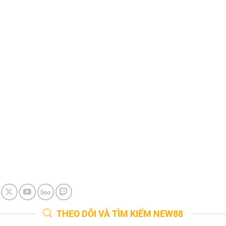
THEO DÕI VÀ TÌM KIẾM NEW88