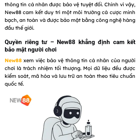
thông tin cá nhân được bảo vệ tuyệt đối. Chính vì vậy,
New88 cam kết duy trì một môi trường cá cược minh
bạch, an toàn và được bảo mật bằng công nghệ hàng
đầu thế giới.
Quyền riêng tư – New88 khẳng định cam kết
bảo mật người chơi
New88
xem việc bảo vệ thông tin cá nhân của người
chơi là trách nhiệm tối thượng. Mọi dữ liệu đều được
kiểm soát, mã hóa và lưu trữ an toàn theo tiêu chuẩn
quốc tế.