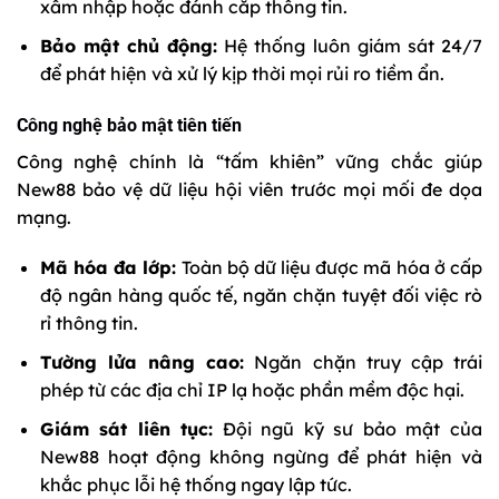
xâm nhập hoặc đánh cắp thông tin.
Bảo mật chủ động:
Hệ thống luôn giám sát 24/7
để phát hiện và xử lý kịp thời mọi rủi ro tiềm ẩn.
Công nghệ bảo mật tiên tiến
Công nghệ chính là “tấm khiên” vững chắc giúp
New88 bảo vệ dữ liệu hội viên trước mọi mối đe dọa
mạng.
Mã hóa đa lớp:
Toàn bộ dữ liệu được mã hóa ở cấp
độ ngân hàng quốc tế, ngăn chặn tuyệt đối việc rò
rỉ thông tin.
Tường lửa nâng cao:
Ngăn chặn truy cập trái
phép từ các địa chỉ IP lạ hoặc phần mềm độc hại.
Giám sát liên tục:
Đội ngũ kỹ sư bảo mật của
New88 hoạt động không ngừng để phát hiện và
khắc phục lỗi hệ thống ngay lập tức.