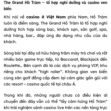
The Grand Hồ Tràm – tổ hợp nghỉ dưỡng và casino ven
biển
Khi nói về
casino ở Việt Nam
phía Nam, Hồ Tràm
luôn là điểm sáng. The Grand Hồ Tràm là tổ hợp nghỉ
dưỡng tích hợp sòng bạc, khách sạn, sân golf, spa,
nhà hàng, bar… đáp ứng đa dạng nhu cầu của du
khách.
Sòng bài tại đây sở hữu hàng trăm máy trò chơi và rất
nhiều bàn game trực tiếp, từ Baccarat, Blackjack đến
Roulette… Bên cạnh đó là các dịch vụ phòng VIP, khu
riêng cho khách “high roller”. Không gian ven biển
cùng sân golf đẳng cấp đem lại cảm giác gần gũi với
các resort – casino quốc tế tại châu Á.
Trong khi đó, những người chưa có điều kiện di
chuyển đến đây vẫn có thể “lấy cảm hứng Hồ Tràm”
khi trải nghiệm sảnh casino live trên các nền tảng trực