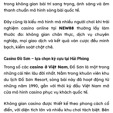
trong không gian bài trí sang trọng, ánh sáng và âm
thanh chuẩn mô hình sòng bài quốc tế.
Đây cũng là kiểu mô hình mà nhiều người chơi khi trải
nghiệm casino online tại
NEW88
thường lấy làm
thước đo: không gian chân thực, dịch vụ chuyên
nghiệp, mọi giao dịch và kết quả ván cược đều minh
bạch, kiểm soát chặt chẽ.
Casino Đồ Sơn – lựa chọn kỳ cựu tại Hải Phòng
Trong số các
casino ở Việt Nam
, Đồ Sơn là một trong
những cái tên lâu đời nhất. Nằm trong khuôn viên khu
du lịch Đồ Sơn Resort, sòng bài này đã hoạt động từ
những năm 1990, gắn với thời kỳ đầu Việt Nam mở
cửa mô hình casino phục vụ khách quốc tế.
Không gian casino được thiết kế theo phong cách cổ
điển, với diện tích lớn và nhiều khu chơi tách biệt. Bên