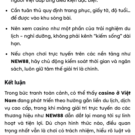
Cần tuân thủ quy định trang phục, giấy tờ, độ tuổi…
để được vào khu sòng bài.
Nên xem casino như một phần của trải nghiệm du
lịch – nghỉ dưỡng, không phải kênh “kiếm sống” dài
hạn.
Nếu chọn chơi trực tuyến trên các nền tảng như
NEW88
, hãy chủ động kiểm soát thời gian và ngân
sách, luôn giữ tâm thế giải trí là chính.
Kết luận
Trong bức tranh toàn cảnh, có thể thấy
casino ở Việt
Nam
đang phát triển theo hướng gắn liền du lịch, dịch
vụ cao cấp, trong khi mảng giải trí trực tuyến do các
thương hiệu như
NEW88
dẫn dắt lại mang tới sự linh
hoạt và tiện lợi. Dù chọn hình thức nào, điều quan
trọng nhất vẫn là chơi có trách nhiệm, hiểu rõ luật và