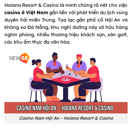
Hoiana Resort & Casino là minh chứng rõ nét cho việc
casino ở Việt Nam
gắn liền với phát triển du lịch vùng
duyên hải miền Trung. Tọa lạc gần phố cổ Hội An và
không xa Đà Nẵng, khu nghỉ dưỡng này sở hữu hàng
nghìn phòng, nhiều thương hiệu khách sạn, sân golf,
các khu ẩm thực đa văn hóa.
Casino Nam Hội An – Hoiana Resort & Casino