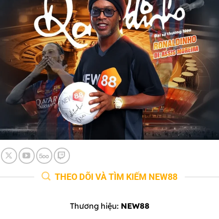
THEO DÕI VÀ TÌM KIẾM NEW88
Thương hiệu:
NEW88