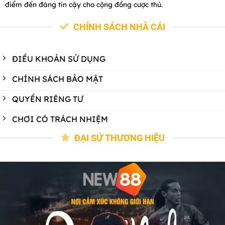
điểm đến đáng tin cậy cho cộng đồng cược thủ.
CHÍNH SÁCH NHÀ CÁI
ĐIỀU KHOẢN SỬ DỤNG
CHÍNH SÁCH BẢO MẬT
QUYỀN RIÊNG TƯ
CHƠI CÓ TRÁCH NHIỆM
ĐẠI SỨ THƯƠNG HIỆU