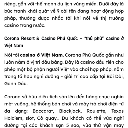
riêng, gắn với thế mạnh du lịch vùng miền. Dưới đây là
bức tranh khái quát về 9 cái tên đang hoạt động hợp
pháp, thường được nhắc tới khi nói về thị trường
casino trong nước.
Corona Resort & Casino Phú Quốc – “thủ phủ” casino ở
Việt Nam
Nói tới
casino ở Việt Nam
, Corona Phú Quốc gần như
luôn nằm ở vị trí đầu bảng. Đây là casino đầu tiên cho
phép một bộ phận người Việt vào chơi hợp pháp, nằm
trong tổ hợp nghỉ dưỡng – giải trí cao cấp tại Bãi Dài,
Gành Dầu.
Corona sở hữu diện tích sàn lên đến hàng chục nghìn
mét vuông, hệ thống bàn chơi và máy trò chơi điện tử
đa dạng: Baccarat, Blackjack, Roulette, Texas
Hold’em, slot, Cò quay… Du khách có thể vừa nghỉ
dưỡng tại các khách sạn 5 sao, vừa thử vận may