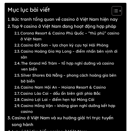
Mục lục bài viết
Bức tranh tổng quan về casino ở Việt Nam hiện nay
Top 9 casino ở Việt Nam đang hoạt động hợp pháp
Corona Resort & Casino Phú Quốc – “thủ phủ” casino
ở Việt Nam
Casino Đồ Sơn – lựa chọn kỳ cựu tại Hải Phòng
Casino Hoàng Gia Hạ Long – điểm nhấn bên vịnh di
sản
The Grand Hồ Tràm – tổ hợp nghỉ dưỡng và casino
ven biển
Silver Shores Đà Nẵng – phong cách hoàng gia bên
bờ biển
Casino Nam Hội An – Hoiana Resort & Casino
Casino Lào Cai – dấu ấn biên giới phía Bắc
Casino Lợi Lai – điểm hẹn tại Móng Cái
Casino Hồng Vận – không gian nghỉ dưỡng kết hợp
casino
Casino ở Việt Nam và xu hướng giải trí trực tuyến
song hành