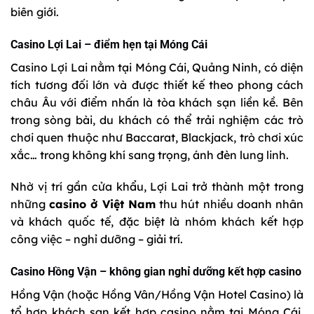
biên giới.
Casino Lợi Lai – điểm hẹn tại Móng Cái
Casino Lợi Lai nằm tại Móng Cái, Quảng Ninh, có diện
tích tương đối lớn và được thiết kế theo phong cách
châu Âu với điểm nhấn là tòa khách sạn liền kề. Bên
trong sòng bài, du khách có thể trải nghiệm các trò
chơi quen thuộc như Baccarat, Blackjack, trò chơi xúc
xắc… trong không khí sang trọng, ánh đèn lung linh.
Nhờ vị trí gần cửa khẩu, Lợi Lai trở thành một trong
những
casino ở Việt Nam
thu hút nhiều doanh nhân
và khách quốc tế, đặc biệt là nhóm khách kết hợp
công việc – nghỉ dưỡng – giải trí.
Casino Hồng Vận – không gian nghỉ dưỡng kết hợp casino
Hồng Vận (hoặc Hồng Vân/Hồng Vận Hotel Casino) là
tổ hợp khách sạn kết hợp casino nằm tại Móng Cái,