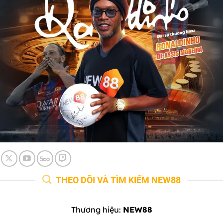
THEO DÕI VÀ TÌM KIẾM NEW88
Thương hiệu:
NEW88