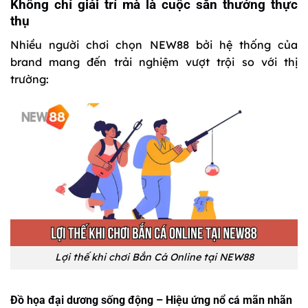
Không chỉ giải trí mà là cuộc săn thưởng thực
thụ
Nhiều người chơi chọn NEW88 bởi hệ thống của
brand mang đến trải nghiệm vượt trội so với thị
trường:
Lợi thế khi chơi Bắn Cá Online tại NEW88
Đồ họa đại dương sống động – Hiệu ứng nổ cá mãn nhãn